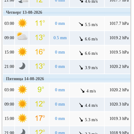
21:00
0 mm
1017.7 hPa
4.6 m/s
Четверг 13-08-2026
03:00
0 mm
1017.7 hPa
5.5 m/s
09:00
0.5 mm
1019.2 hPa
6.6 m/s
15:00
0 mm
1019.5 hPa
6.6 m/s
21:00
0 mm
1020.2 hPa
3.9 m/s
Пятница 14-08-2026
03:00
0 mm
1020.2 hPa
4 m/s
09:00
0 mm
1020.3 hPa
4.4 m/s
15:00
0 mm
1019.3 hPa
5.3 m/s
21:00
0 mm
1018.9 hPa