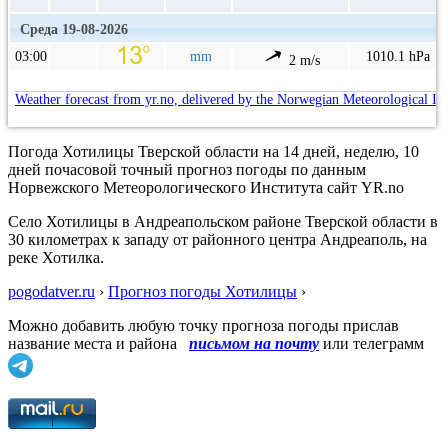
Среда 19-08-2026
03:00
mm
1010.1 hPa
2 m/s
Weather forecast from yr.no, delivered by the Norwegian Meteorological In
Погода Хотилицы Тверской области на 14 дней, неделю, 10
дней почасовой точный прогноз погоды по данным
Норвежского Метеорологического Института сайт YR.no
Село Хотилицы в Андреапольском районе Тверской области в
30 километрах к западу от районного центра Андреаполь, на
реке Хотилка.
pogodatver.ru
›
Прогноз погоды Хотилицы
›
Можно добавить любую точку прогноза погоды прислав
название места и района
письмом на почту
или телеграмм