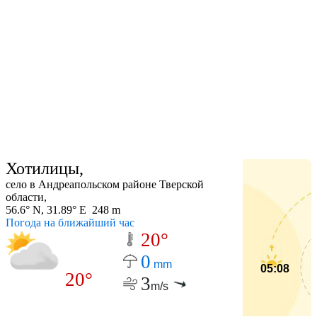
Хотилицы,
село в Андреапольском районе Тверской
области,
56.6° N, 31.89° E 248 m
Погода на ближайший час
20°
0
mm
05:08
20°
3
m/s