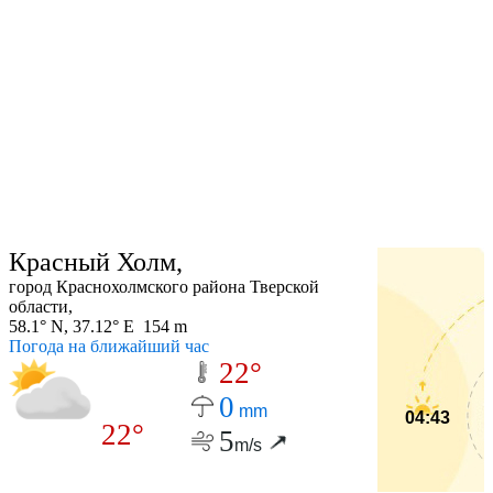
Красный Холм,
город Краснохолмского района Тверской
области,
58.1° N, 37.12° E 154 m
Погода на ближайший час
22°
0
mm
04:43
22°
5
m/s