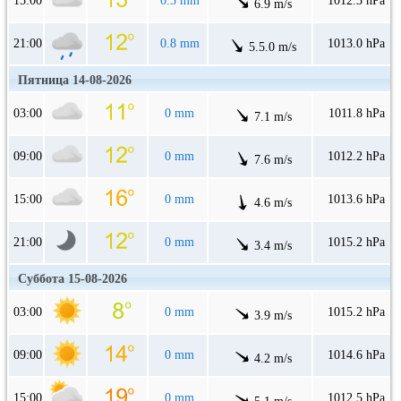
15:00
0.3 mm
1012.3 hPa
6.9 m/s
21:00
0.8 mm
1013.0 hPa
5.5.0 m/s
Пятница 14-08-2026
03:00
0 mm
1011.8 hPa
7.1 m/s
09:00
0 mm
1012.2 hPa
7.6 m/s
15:00
0 mm
1013.6 hPa
4.6 m/s
21:00
0 mm
1015.2 hPa
3.4 m/s
Суббота 15-08-2026
03:00
0 mm
1015.2 hPa
3.9 m/s
09:00
0 mm
1014.6 hPa
4.2 m/s
15:00
0 mm
1012.5 hPa