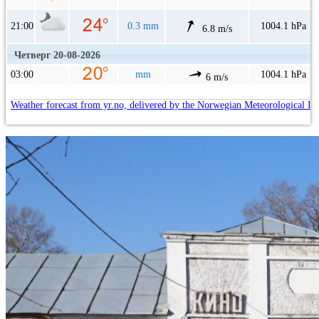
21:00
0.3 mm
1004.1 hPa
6.8 m/s
Четверг 20-08-2026
03:00
mm
1004.1 hPa
6 m/s
Weather forecast from yr.no, delivered by the Norwegian Meteorological In