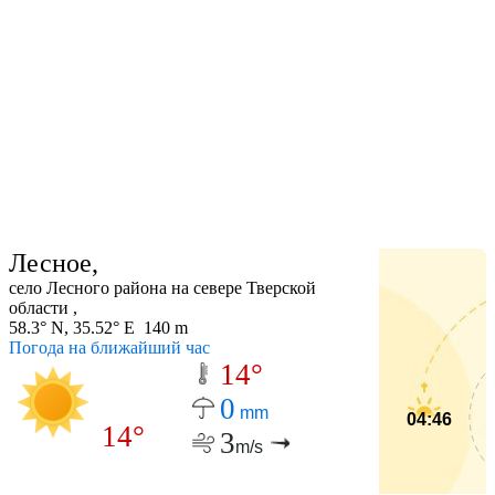
Лесное,
село Лесного района на севере Тверской
области ,
58.3° N, 35.52° E 140 m
Погода на ближайший час
14°
0
mm
04:46
14°
3
m/s