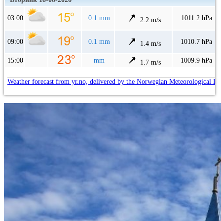
03:00
0.1 mm
1011.2 hPa
2.2 m/s
09:00
0.1 mm
1010.7 hPa
1.4 m/s
15:00
mm
1009.9 hPa
1.7 m/s
Weather forecast from yr.no, delivered by the Norwegian Meteorological In