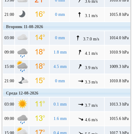
15:00
0 mm
1018.8 hPa
3.6 m/s
21:00
0 mm
1015.8 hPa
3.1 m/s
Вторник 11-08-2026
03:00
0 mm
1014.0 hPa
3.7.0 m/s
09:00
1.8 mm
1010.9 hPa
4.1 m/s
15:00
4.5 mm
1009.3 hPa
3.9 m/s
21:00
0 mm
1010.8 hPa
3.3 m/s
Среда 12-08-2026
03:00
0.1 mm
1013.3 hPa
3.7 m/s
09:00
1.6 mm
1015.6 hPa
4.6 m/s
15:00
0.4 mm
1017.3 hPa