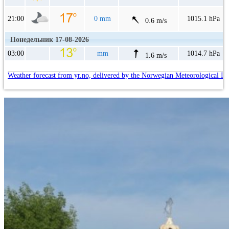
21:00
0 mm
1015.1 hPa
0.6 m/s
Понедельник 17-08-2026
03:00
mm
1014.7 hPa
1.6 m/s
Weather forecast from yr.no, delivered by the Norwegian Meteorological In