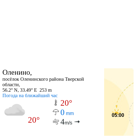
Оленино,
посёлок Оленинского района Тверской
области,
56.2° N, 33.49° E 253 m
Погода на ближайший час
20°
0
mm
05:00
20°
4
m/s