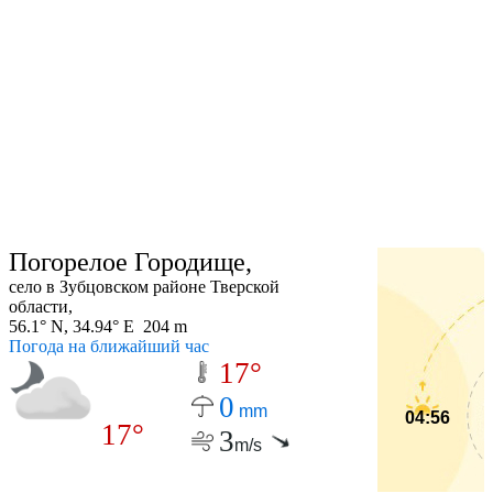
Погорелое Городище,
село в Зубцовском районе Тверской
области,
56.1° N, 34.94° E 204 m
Погода на ближайший час
17°
0
mm
04:56
17°
3
m/s