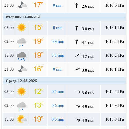
21:00
0 mm
1016.6 hPa
2.6 m/s
Вторник 11-08-2026
03:00
0 mm
1015.1 hPa
3.8 m/s
09:00
0.9 mm
1012.2 hPa
4.1 m/s
15:00
5.1 mm
1010.2 hPa
4.2 m/s
21:00
0 mm
1010.1 hPa
3.8 m/s
Среда 12-08-2026
03:00
0.1 mm
1012.4 hPa
3.6 m/s
09:00
0.6 mm
1014.9 hPa
4.9 m/s
15:00
0.3 mm
1015.9 hPa
4.9 m/s