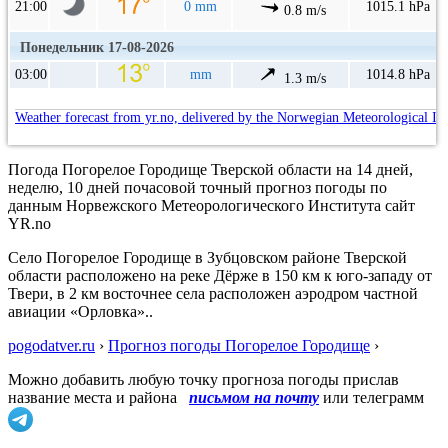
21:00
0 mm
1015.1 hPa
0.8 m/s
Понедельник 17-08-2026
03:00
mm
1014.8 hPa
1.3 m/s
Weather forecast from yr.no, delivered by the Norwegian Meteorological In
Погода Погорелое Городище Тверской области на 14 дней,
неделю, 10 дней почасовой точный прогноз погоды по
данным Норвежского Метеорологического Института сайт
YR.no
Село Погорелое Городище в Зубцовском районе Тверской
области расположено на реке Дёрже в 150 км к юго-западу от
Твери, в 2 км восточнее села расположен аэродром частной
авиации «Орловка»..
pogodatver.ru
›
Прогноз погоды Погорелое Городище
›
Можно добавить любую точку прогноза погоды прислав
название места и района
письмом на почту
или телеграмм